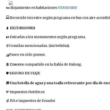
🛏️
Alojamiento en habitaciones
STANDARD
🚍
Recorrido terrestre según programa en bus con aire acondic
🧳
EXCURSIONES
🪪
Entradas a los monumentos según programa.
🍨
Comidas mencionadas. (sin bebidas).
🛺
Paseo en ciclo pousse.
🚢
Crucero
compartido en la Bahía de Halong.
🛡️
SEGURO DE VIAJE
🎁
Una botella de agua y una toalla refrescante por día de exc
💸
Impuestos Hoteleros
💰
IVA e impuestos de Ecuador