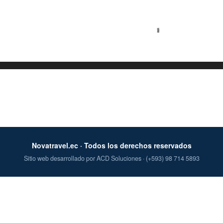
C
o
m
e
n
t
a
r
i
o
Novatravel.ec · Todos los derechos reservados
s
Sitio web desarrollado por ACD Soluciones · (+593) 98 714 5893